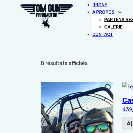
DRONE
A PROPOS
PARTENAIRE
GALERIE
CONTACT
8 résultats affichés
Ce produit a plusieurs variations. Les
Cas
439
Aj