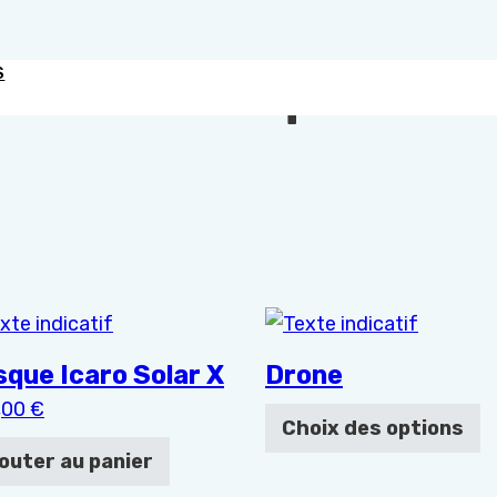
S
Boutique
 options peuvent être choisies sur la page du produit
Ce produit a plusieurs var
que Icaro Solar X
Drone
,00
€
Choix des options
outer au panier