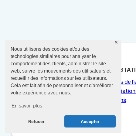
✕
Nous utilisons des cookies et/ou des
technologies similaires pour analyser le
comportement des clients, administrer le site
07.63.18.00.01
NOS PRESTAT
web, suivre les mouvements des utilisateurs et
recueillir des informations sur les utilisateurs.
Lieu dit Guilly
Baptêmes de l'a
Cela est fait afin de personnaliser et d'améliorer
18220 Brécy
Vols d'initiatio
votre expérience avec nous.
Formations
En savoir plus
Refuser
Accepter