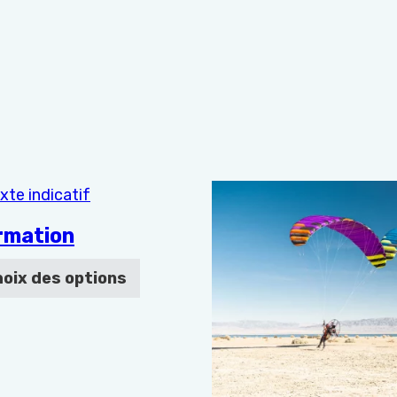
roduit a plusieurs variations. Les options peuvent être 
rmation
oix des options