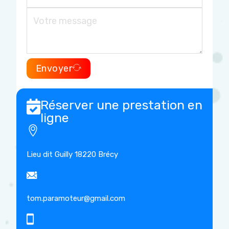
Envoyer
Lieu dit Guilly 18220 Brécy
tom.paramoteur@gmail.com